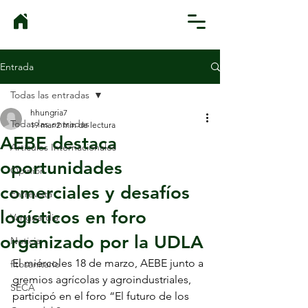
Entrada
Todas las entradas
hhungria7
Todas las entradas
19 mar
2 min de lectura
AEBE destaca
Artículos Internacionales
oportunidades
Opinión
comerciales y desafíos
Entrevista
logísticos en foro
Vanguardia
organizado por la UDLA
Noticia
El miércoles 18 de marzo, AEBE junto a 
fitosanitario
gremios agrícolas y agroindustriales, 
SECA
participó en el foro “El futuro de los 