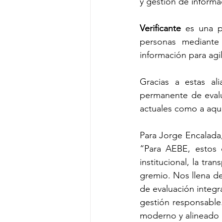
y gestión de informa
Verificante
 es una p
personas mediante 
información para agil
Gracias a estas al
permanente de evalu
actuales como a aque
Para Jorge Encalada,
“Para AEBE, estos c
institucional, la tr
gremio. Nos llena de
de evaluación integr
gestión responsable. 
moderno y alineado c