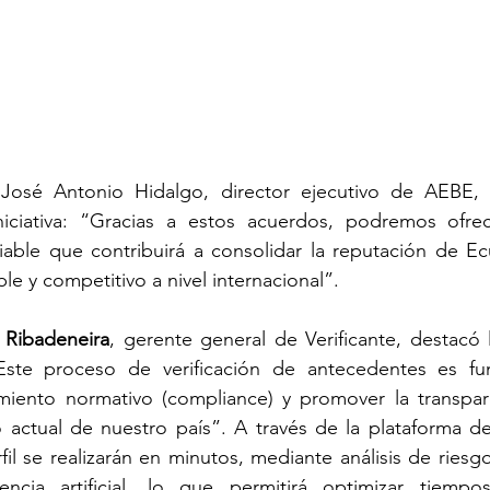
José Antonio Hidalgo, director ejecutivo de AEBE, re
niciativa: “Gracias a estos acuerdos, podremos ofre
nfiable que contribuirá a consolidar la reputación de 
e y competitivo a nivel internacional”.
 Ribadeneira
, gerente general de Verificante, destacó l
ste proceso de verificación de antecedentes es fun
imiento normativo (compliance) y promover la transpare
 actual de nuestro país”. A través de la plataforma de V
rfil se realizarán en minutos, mediante análisis de riesg
encia artificial, lo que permitirá optimizar tiempo