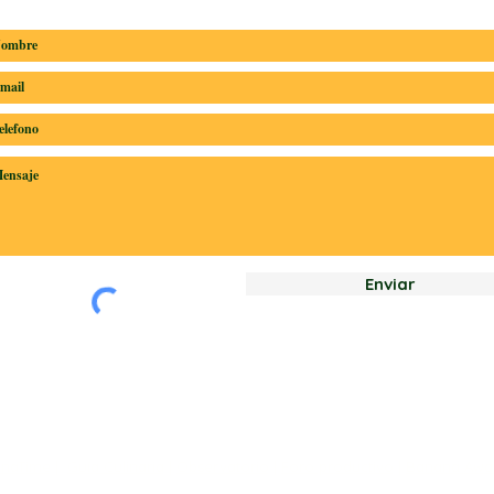
Enviar
naTime
|
Guía Culinaria
|
Observatorio
|
Foro productivo
|
Banana Awa