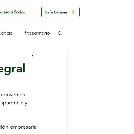
cceso a Socios
Safe Banana
Noticia
fitosanitario
egral
 convenios 
nsparencia y 
ción empresarial 