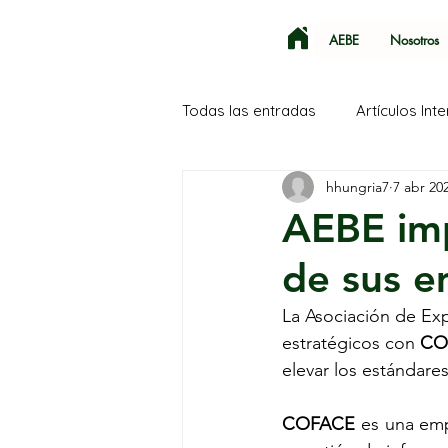
AEBE
Nosotros
Todas las entradas
Artículos Int
hhungria7
7 abr 20
SECA
Corea del Sur
AEBE imp
de sus e
La Asociación de Ex
estratégicos con 
CO
elevar los estándare
COFACE
 es una emp