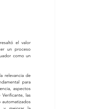
saltó el valor 
cer un proceso 
Ecuador como un 
a relevancia de 
damental para 
ncia, aspectos 
erificante, las 
o automatizados 
s y mejorar la 