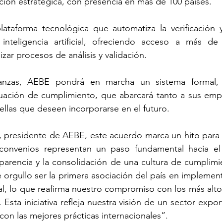
ción estratégica, con presencia en más de 100 países.
lataforma tecnológica que automatiza la verificación y
inteligencia artificial, ofreciendo acceso a más de
izar procesos de análisis y validación.
ianzas, AEBE pondrá en marcha un sistema formal, e
ación de cumplimiento, que abarcará tanto a sus empr
llas que deseen incorporarse en el futuro.
 presidente de AEBE, este acuerdo marca un hito para l
onvenios representan un paso fundamental hacia el f
ansparencia y la consolidación de una cultura de cumplimi
 orgullo ser la primera asociación del país en implement
al, lo que reafirma nuestro compromiso con los más alto
Esta iniciativa refleja nuestra visión de un sector expor
on las mejores prácticas internacionales”.