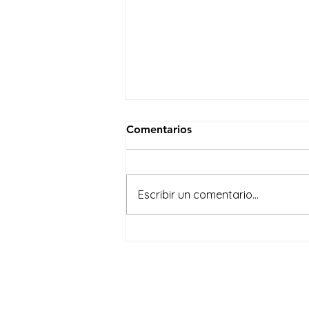
Comentarios
Escribir un comentario...
Exportaciones de banano
ecuatoriano alcanzan un
crecimiento del 6,26%, en
un entorno condicionado
por tensiones geopolíticas y