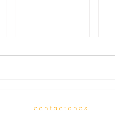
Atención médica gratuita
10 e
llega a 150 trabajadores del
en B
sector bananero
bios
fren
contactanos