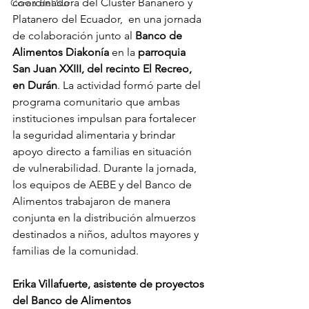
coordinadora del Clúster Bananero y 
Corea del Sur
Platanero del Ecuador,  en una jornada 
de colaboración junto al 
Banco de 
Alimentos Diakonía
 en la 
parroquia 
San Juan XXIII, del recinto El Recreo, 
en Durán
. La actividad formó parte del 
programa comunitario que ambas 
instituciones impulsan para fortalecer 
la seguridad alimentaria y brindar 
apoyo directo a familias en situación 
de vulnerabilidad. Durante la jornada, 
los equipos de AEBE y del Banco de 
Alimentos trabajaron de manera 
conjunta en la distribución almuerzos 
destinados a niños, adultos mayores y 
familias de la comunidad.
Erika Villafuerte, asistente de proyectos 
del Banco de Alimentos 