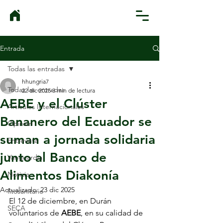
Entrada
Todas las entradas
hhungria7
Todas las entradas
22 dic 2025
3 min de lectura
AEBE y el Clúster
Artículos Internacionales
Bananero del Ecuador se
Opinión
suman a jornada solidaria
Entrevista
junto al Banco de
Vanguardia
Alimentos Diakonía
Noticia
Actualizado:
23 dic 2025
fitosanitario
El 12 de diciembre, en Durán 
SECA
voluntarios de 
AEBE
, en su calidad de 