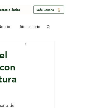
cceso a Socios
Safe Banana
Noticia
fitosanitario
el
 con
tura
nano del 