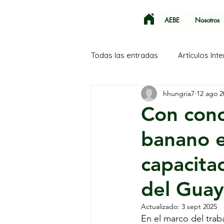
AEBE
Nosotros
Todas las entradas
Artículos Int
hhungria7
12 ago 2
SECA
Corea del Sur
Con cono
banano e
capacita
del Guay
Actualizado:
3 sept 2025
En el marco del trab