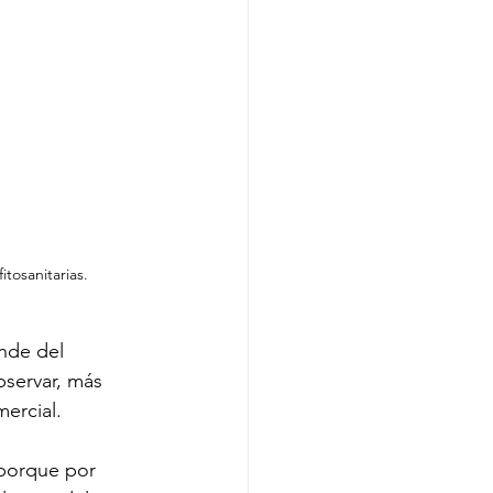
tosanitarias.
nde del 
servar, más 
ercial.
porque por 