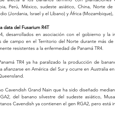
a, Perú, México, sudeste asiático, China, Norte de Aus
io (Jordania, Israel y el Líbano) y África (Mozambique), 
ga data del Fusarium R4T
 desarrollados en asociación con el gobierno y la ind
s de campo en el Territorio del Norte durante más de s
mente resistentes a la enfermedad de Panamá TR4.
anamá TR4 ya ha paralizado la producción de banano
afianzarse en América del Sur y ocurre en Australia en e
 Queensland.
 Cavendish Grand Nain que ha sido diseñado mediante
A2, del banano silvestre del sudeste asiático, Musa
átanos Cavendish ya contienen el gen RGA2, pero está in