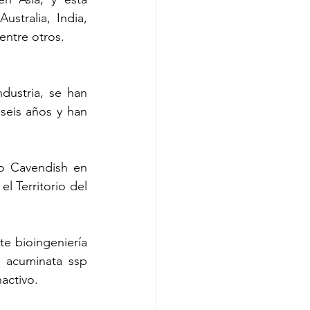
tralia, India, 
entre otros.
ustria, se han 
eis años y han 
 Cavendish en 
l Territorio del 
 bioingeniería 
 acuminata ssp 
activo.