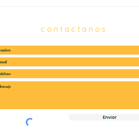
Atención médica gratuita
10 e
llega a 150 trabajadores del
en B
sector bananero
bios
fren
contactanos
Enviar