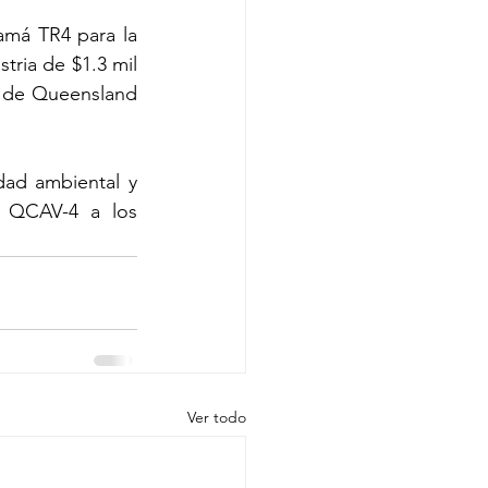
má TR4 para la 
ria de $1.3 mil 
s de Queensland 
ad ambiental y 
 QCAV-4 a los 
Ver todo