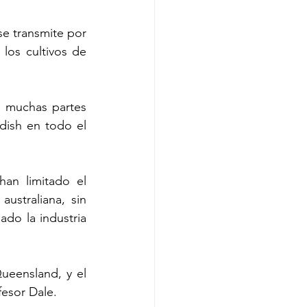
 transmite por 
os cultivos de 
 muchas partes 
ish en todo el 
an limitado el 
straliana, sin 
o la industria 
ueensland, y el 
fesor Dale.