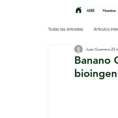
AEBE
Nosotros
Todas las entradas
Artículos Int
Juan Guerrero
23 
SECA
Corea del Sur
Banano 
bioingeni