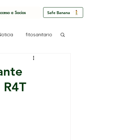
cceso a Socios
Safe Banana
Noticia
fitosanitario
ante
C R4T