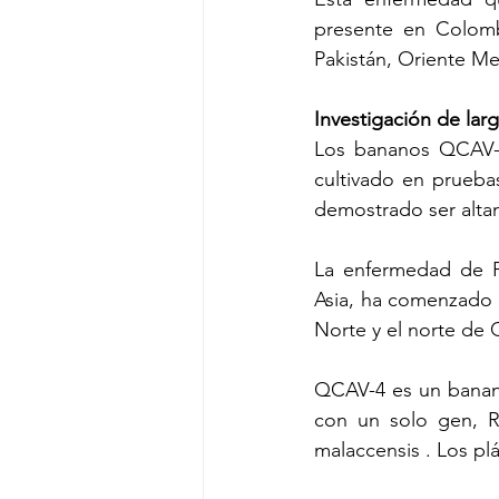
presente en Colombi
Pakistán, Oriente Med
Investigación de lar
Los bananos QCAV-4,
cultivado en prueba
demostrado ser alta
La enfermedad de P
Asia, ha comenzado a 
Norte y el norte de
QCAV-4 es un banano
con un solo gen, RG
malaccensis . Los pl