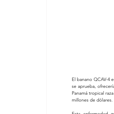
El banano QCAV-4 es 
se aprueba, ofrecer
Panamá tropical raza
millones de dólares.
Esta enfermedad qu