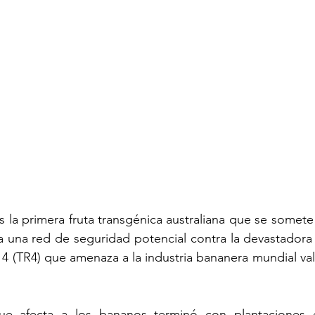
la primera fruta transgénica australiana que se somete a
ía una red de seguridad potencial contra la devastador
 4 (TR4) que amenaza a la industria bananera mundial val
e afecta a los bananos terminó con plantaciones en