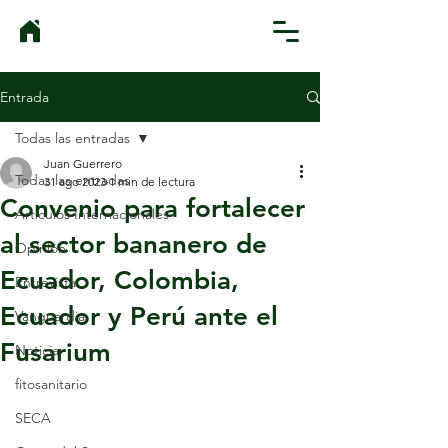
Entrada
Todas las entradas
Juan Guerrero
Todas las entradas
31 ago 2023
1 min de lectura
Convenio para fortalecer
Artículos Internacionales
al sector bananero de
Opinión
Ecuador, Colombia,
Entrevista
Ecuador y Perú ante el
Vanguardia
Fusarium
Noticia
fitosanitario
SECA