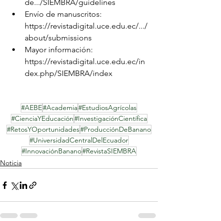
de.../SIEMBRA/guidelines
Envío de manuscritos: 
https://revistadigital.uce.edu.ec/.../
about/submissions
Mayor información: 
https://revistadigital.uce.edu.ec/in
dex.php/SIEMBRA/index
#AEBE
#Academia
#EstudiosAgrícolas
#CienciaYEducación
#InvestigaciónCientífica
#RetosYOportunidades
#ProducciónDeBanano
#UniversidadCentralDelEcuador
#InnovaciónBanano
#RevistaSIEMBRA
Noticia