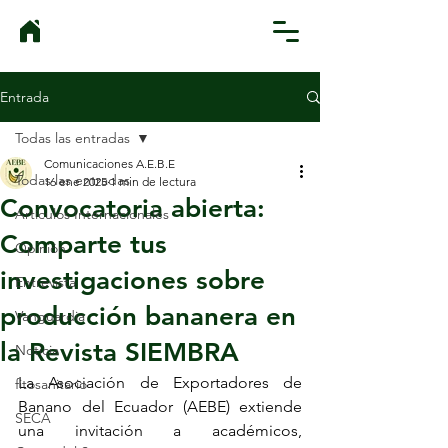
Entrada
Todas las entradas
Comunicaciones A.E.B.E
Todas las entradas
16 ene 2025
1 min de lectura
Convocatoria abierta:
Artículos Internacionales
Comparte tus
Opinión
investigaciones sobre
Entrevista
producción bananera en
Vanguardia
la Revista SIEMBRA
Noticia
La Asociación de Exportadores de 
fitosanitario
Banano del Ecuador (AEBE) extiende 
SECA
una invitación a académicos, 