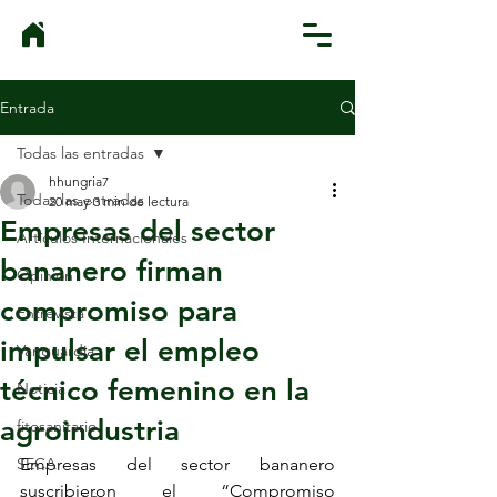
Entrada
Todas las entradas
hhungria7
Todas las entradas
20 may
3 min de lectura
Empresas del sector
Artículos Internacionales
bananero firman
Opinión
compromiso para
Entrevista
impulsar el empleo
Vanguardia
técnico femenino en la
Noticia
agroindustria
fitosanitario
SECA
Empresas del sector bananero 
suscribieron el “Compromiso 