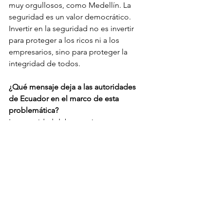
muy orgullosos, como Medellín. La 
seguridad es un valor democrático. 
Invertir en la seguridad no es invertir 
para proteger a los ricos ni a los 
empresarios, sino para proteger la 
integridad de todos. 
¿Qué mensaje deja a las autoridades 
de Ecuador en el marco de esta 
problemática? 
La seguridad debe ser vista como un 
valor democrático. Invertir y trabajar en 
seguridad es la mejor forma de 
garantizar las libertades y derechos de 
los ciudadanos. Cuando hay una 
amenaza se debe trabajar con valentía. 
El narcotráfico genera temor; el temor, 
apatía; la apatía, indiferencia. Ecuador 
está a tiempo para luchar contra el 