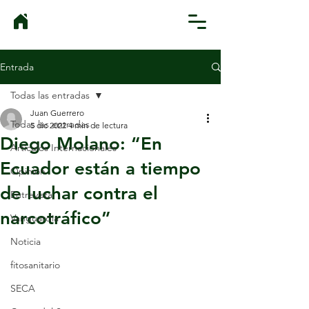
Entrada
Todas las entradas
Juan Guerrero
Todas las entradas
5 dic 2022
4 min de lectura
Diego Molano: “En
Artículos Internacionales
Ecuador están a tiempo
Opinión
de luchar contra el
Entrevista
narcotráfico”
Vanguardia
Noticia
fitosanitario
SECA