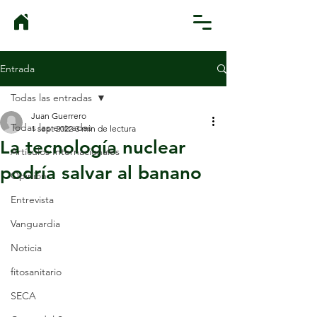
Entrada
Todas las entradas
Juan Guerrero
Todas las entradas
1 sept 2022
3 min de lectura
La tecnología nuclear
Artículos Internacionales
podría salvar al banano
Opinión
Entrevista
Vanguardia
Noticia
fitosanitario
SECA