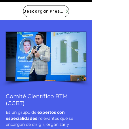
Descargar Presentaciones
Comité Científico BTM
(CCBT)
Es un grupo de
expertos con
especialidades
relevantes que se
encargan de dirigir, organizar y