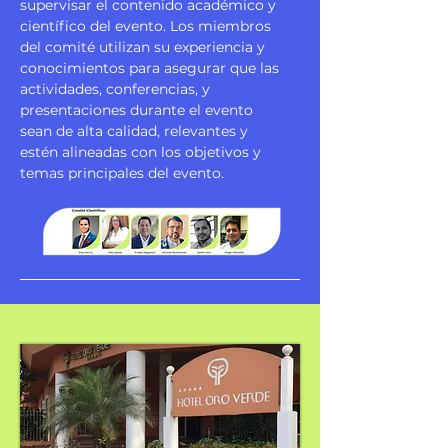
supervisar el contenido académico y
científico del evento. Los miembros
del comité utilizan su experiencia y
conocimientos para asegurar que las
actividades, conferencias, y
presentaciones durante el evento
sean de alta calidad, relevantes y
estén alineadas con los objetivos y
temas principales del evento.