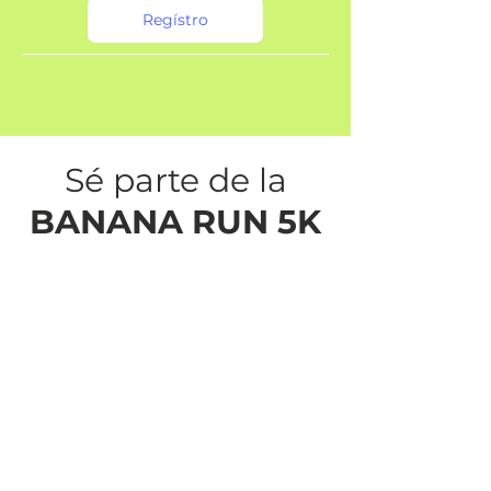
Regístro
Sé parte de la
BANANA RUN 5K
💙
Una carrera llena de energía,
deporte y solidaridad en beneficio
de SOLCA Machala.
🔥 Categorías Hombres y Mujeres
🎟️ Donativo: $25
💪 Corre, disfruta y ayuda a salvar
vidas.