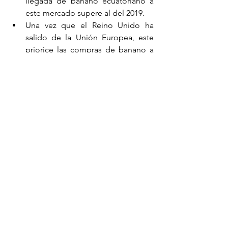
llegada de banano ecuatoriano a 
este mercado supere al del 2019. 
Una vez que el Reino Unido ha 
salido de la Unión Europea, este 
priorice las compras de banano a 
sus excolonias de África, América 
Central y Caribe que ingresan la 
fruta pagando cero arancel. La 
participación de África es del 7%. 
La oportunidad para que el 
Ecuador incremente su 
participación se mantiene. La base 
de ello es la exportación de 
banano orgánico, ya que hay una 
tenencia marcada por los 
consumidores de ese mercado 
hacia este tipo de producto.
Artículos Internacionales