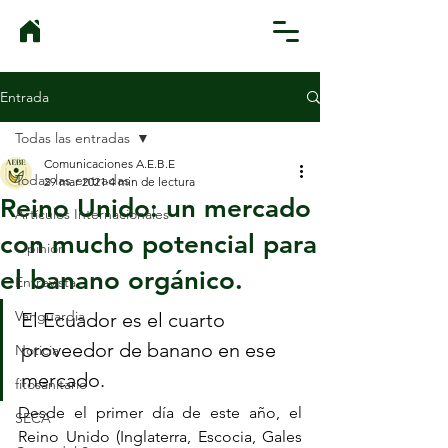
Entrada
Todas las entradas
Comunicaciones A.E.B.E
Todas las entradas
29 mar 2021
4 min de lectura
Reino Unido: un mercado
Artículos Internacionales
con mucho potencial para
Opinión
el banano orgánico.
Entrevista
Vanguardia
El Ecuador es el cuarto 
proveedor de banano en ese 
Noticia
mercado.
fitosanitario
Desde el primer día de este año, el 
SECA
Reino Unido (Inglaterra, Escocia, Gales 