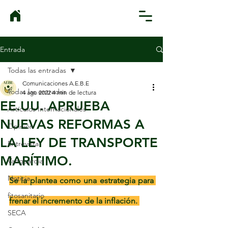
Entrada
Todas las entradas
Comunicaciones A.E.B.E
Todas las entradas
4 ago 2022
4 min de lectura
EE.UU. APRUEBA
Artículos Internacionales
NUEVAS REFORMAS A
Opinión
LA LEY DE TRANSPORTE
Entrevista
MARÍTIMO.
Vanguardia
Noticia
Se la plantea como una estrategia para 
fitosanitario
frenar el incremento de la inflación. 
SECA