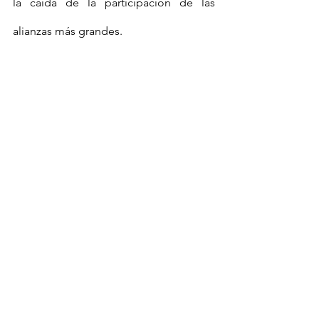
la caída de la participación de las 
alianzas más grandes. 
Las líneas navieras mundiales continúan 
con sus resultados positivos
Un reporte de Sea Intelligence destaca 
que las líneas navieras han continuado 