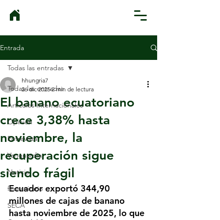
Entrada
Todas las entradas
hhungria7
Todas las entradas
26 dic 2025
2 min de lectura
El banano ecuatoriano
Artículos Internacionales
crece 3,38% hasta
Opinión
noviembre, la
Entrevista
recuperación sigue
Vanguardia
siendo frágil
Noticia
Ecuador exportó 344,90 
fitosanitario
millones de cajas de banano 
SECA
hasta noviembre de 2025, lo que 