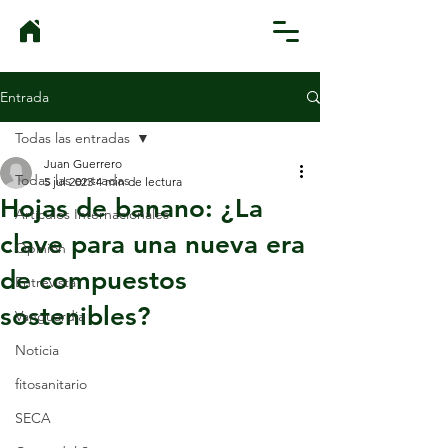
Entrada
Todas las entradas
Juan Guerrero
Todas las entradas
5 jul 2023
4 min de lectura
Hojas de banano: ¿La
Artículos Internacionales
clave para una nueva era
Opinión
de compuestos
Entrevista
sostenibles?
Vanguardia
Noticia
fitosanitario
SECA