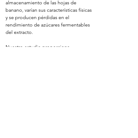
almacenamiento de las hojas de 
banano, varían sus características físicas 
y se producen pérdidas en el 
rendimiento de azúcares fermentables 
del extracto.
Nuestro estudio proporciona 
información valiosa sobre cómo 
almacenar las hojas de banano para 
evitar pérdidas en el rendimiento del 
jugo y sirve como base para demostrar 
la aplicación sostenible de los azúcares 
fermentables presentes en el jugo para 
obtener nanocelulosa bacteriana.
Esta información es relevante para 
futuras investigaciones centradas en 
optimizar la biorrefinería a partir del 
uso de la hoja de banano como 