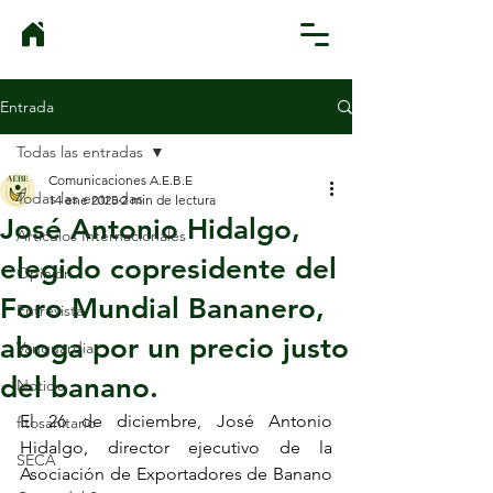
Entrada
Todas las entradas
Comunicaciones A.E.B.E
Todas las entradas
14 ene 2025
2 min de lectura
José Antonio Hidalgo,
Artículos Internacionales
elegido copresidente del
Opinión
Foro Mundial Bananero,
Entrevista
aboga por un precio justo
Vanguardia
del banano.
Noticia
El 26 de diciembre, José Antonio 
fitosanitario
Hidalgo, director ejecutivo de la 
SECA
Asociación de Exportadores de Banano 