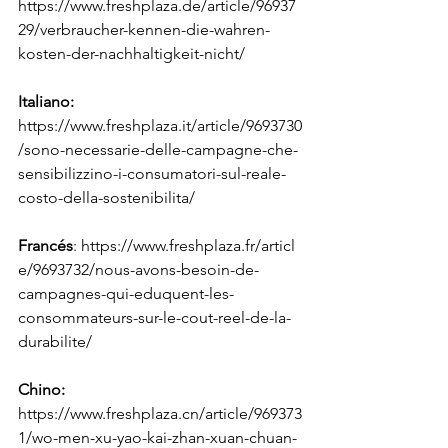
https://www.freshplaza.de/article/96937
29/verbraucher-kennen-die-wahren-
kosten-der-nachhaltigkeit-nicht/
Italiano:
https://www.freshplaza.it/article/9693730
/sono-necessarie-delle-campagne-che-
sensibilizzino-i-consumatori-sul-reale-
costo-della-sostenibilita/
Francés
:
https://www.freshplaza.fr/articl
e/9693732/nous-avons-besoin-de-
campagnes-qui-eduquent-les-
consommateurs-sur-le-cout-reel-de-la-
durabilite/
Chino:
https://www.freshplaza.cn/article/969373
1/wo-men-xu-yao-kai-zhan-xuan-chuan-