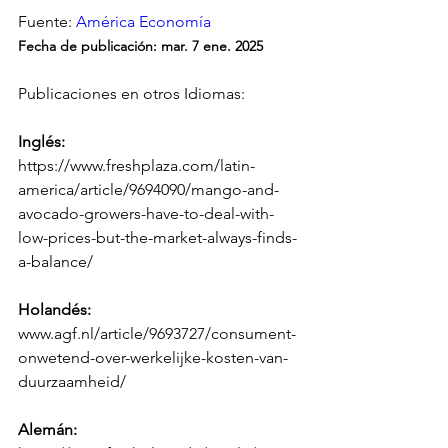
Fuente: 
América Economía
Fecha de publicación:
 mar. 7 ene. 2025
Publicaciones en otros Idiomas:
Inglés:
https://www.freshplaza.com/latin-
america/article/9694090/mango-and-
avocado-growers-have-to-deal-with-
low-prices-but-the-market-always-finds-
a-balance/
Holandés
:
www.agf.nl/article/9693727/consument-
onwetend-over-werkelijke-kosten-van-
duurzaamheid/
Alemán
: