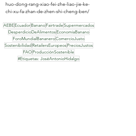
huo-dong-rang-xiao-fei-zhe-liao-jie-ke-
chi-xu-fa-zhan-de-zhen-shi-cheng-ben/
AEBE
Ecuador
Banano
Fairtrade
Supermercados
DesperdicioDeAlimentos
EconomíaBanano
ForoMundialBananero
ComercioJusto
Sostenibilidad
RetailersEuropeos
PreciosJustos
FAO
ProducciónSostenible
#Etiquetas: JoséAntonioHidalgo
Noticia
Ver todo
Entradas recientes