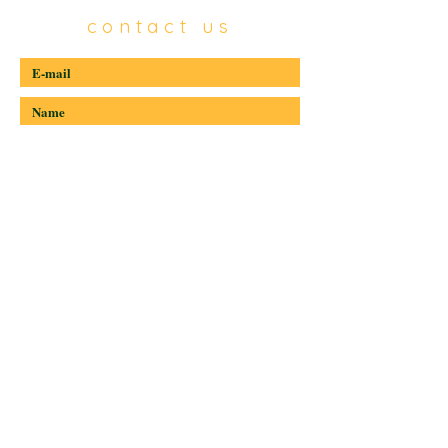
contact us
Send
BananaTime
|
Culinary Guide
|
Observatory
|
Productive forum
|
Banana Awards