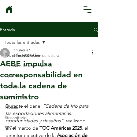
Entrada
Todas las entradas
hhungria7
Todas las entradas
24 oct 2025
3 min de lectura
AEBE impulsa
Artículos Internacionales
corresponsabilidad en
Opinión
toda la cadena de
Entrevista
suministro
Vanguardia
Durante el panel 
“Cadena de frío para 
Noticia
las exportaciones alimentarias: 
fitosanitario
oportunidades y desafíos”
, realizado 
SECA
en el marco de 
TOC Américas 2025
, el 
director ejecutivo de la 
Asociación de 