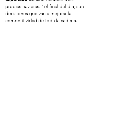
propias navieras. “Al final del día, son 
decisiones que van a mejorar la 
competitividad de toda la cadena. 
Ellos tienen que hacer su esfuerzo, 
nosotros estamos haciendo el nuestro, 
y debe haber corresponsabilidad 
frente a un desafío transnacional que 
supera las capacidades de cualquiera”, 
concluyó.
Ver todo
Entradas recientes