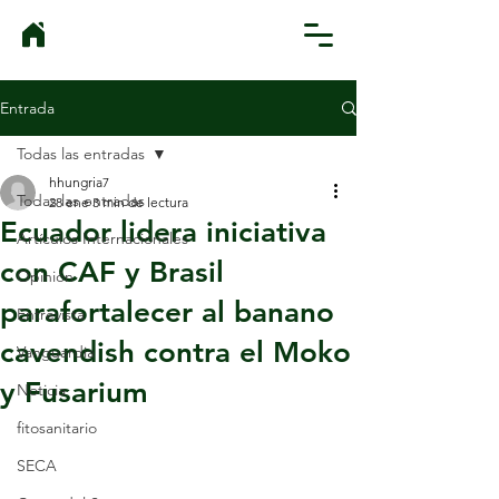
Entrada
Todas las entradas
hhungria7
Todas las entradas
28 ene
3 min de lectura
Ecuador lidera iniciativa
Artículos Internacionales
con CAF y Brasil
Opinión
parafortalecer al banano
Entrevista
cavendish contra el Moko
Vanguardia
y Fusarium
Noticia
fitosanitario
SECA