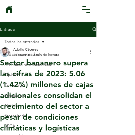
Entrada
Todas las entradas
Adolfo Cáceres
Todas las entradas
24 ene 2025
3 min de lectura
Sector bananero supera
Artículos Internacionales
las cifras de 2023: 5.06
Opinión
(1.42%) millones de cajas
Entrevista
adicionales consolidan el
Vanguardia
crecimiento del sector a
Noticia
pesar de condiciones
fitosanitario
climáticas y logísticas
SECA