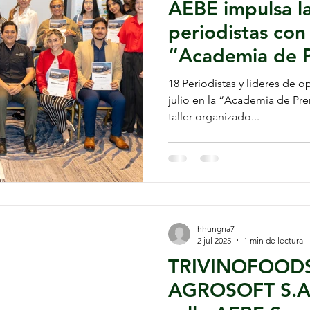
AEBE impulsa l
periodistas con
“Academia de P
Sector Bananer
18 Periodistas y líderes de o
julio en la “Academia de Pre
taller organizado...
hhungria7
2 jul 2025
1 min de lectura
TRIVINOFOODS
AGROSOFT S.A 