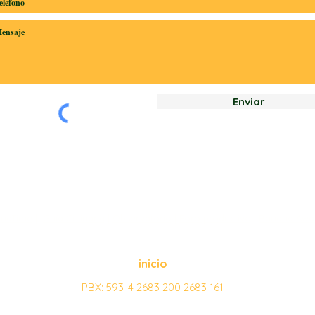
Enviar
naTime
|
Guía Culinaria
|
Observatorio
|
Foro productivo
|
Banana Awa
inicio
PBX:
593-4 2683 200 2683 161