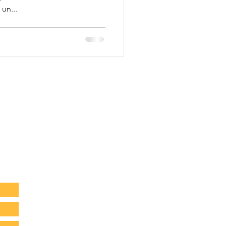
un...