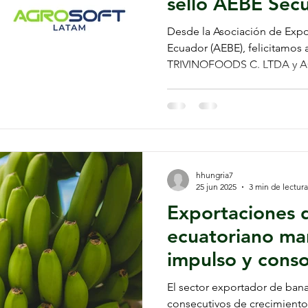
sello AEBE Secu
Desde la Asociación de Exp
Ecuador (AEBE), felicitamos 
hhungria7
25 jun 2025
3 min de lectura
Exportaciones 
ecuatoriano ma
impulso y conso
crecimiento ha
El sector exportador de ban
consecutivos de crecimiento