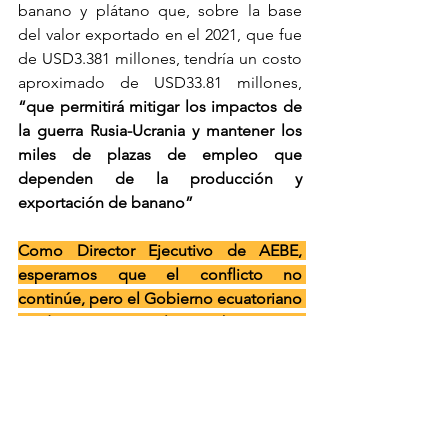
banano y plátano que, sobre la base 
del valor exportado en el 2021, que fue 
de USD3.381 millones, tendría un costo 
aproximado de USD33.81 millones, 
“que permitirá mitigar los impactos de 
la guerra Rusia-Ucrania y mantener los 
miles de plazas de empleo que 
dependen de la producción y 
exportación de banano” 
Como Director Ejecutivo de AEBE, 
esperamos que el conflicto no 
continúe, pero el Gobierno ecuatoriano 
tendrá que apoyar al sector bananero y 
platanero con la aplicación del draw 
back y otras medidas.