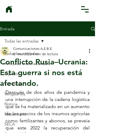
Entrada
Todas las entradas
Comunicaciones A.E.B.E
Todas las entradas
21 mar 2022
4 min de lectura
Conflicto Rusia–Ucrania:
Artículos Internacionales
Esta guerra si nos está
Opinión
afectando.
Entrevista
Después de dos años de pandemia y 
Vanguardia
una interrupción de la cadena logística 
Noticia
que se ha materializado en un aumento 
de los precios de los insumos agrícolas 
fitosanitario
como fertilizantes y abonos, se preveía 
SECA
que este 2022 la recuperación del 